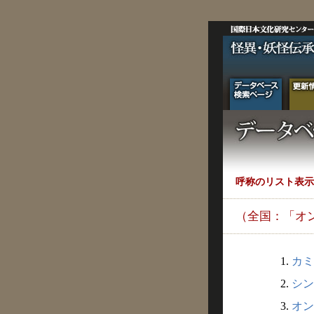
呼称のリスト表示
（全国：「オ
1.
カミ
2.
シン
3.
オン