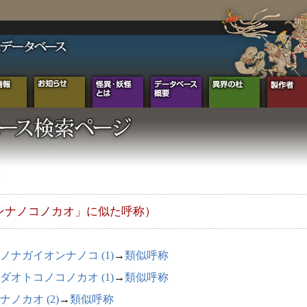
ンナノコノカオ」に似た呼称）
ノナガイオンナノコ (1)
→
類似呼称
ダオトコノコノカオ (1)
→
類似呼称
ナノカオ (2)
→
類似呼称