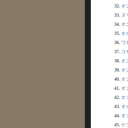
32.
オン
33.
ヌマ
34.
オニ
35.
オオ
36.
ワカ
37.
コモ
38.
オン
39.
オン
40.
オン
41.
オン
42.
オコ
43.
オオ
44.
オコ
45.
ケツ