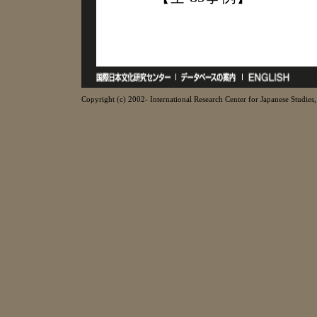
Copyright (c) 2002- International Research Center for Japanese Studies, 