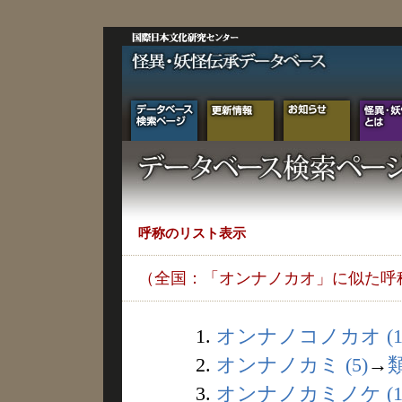
呼称のリスト表示
（全国：「オンナノカオ」に似た呼
1.
オンナノコノカオ (1
2.
オンナノカミ (5)
→
3.
オンナノカミノケ (1