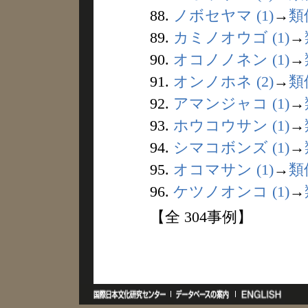
88.
ノボセヤマ (1)
→
類
89.
カミノオウゴ (1)
→
90.
オコノノネン (1)
→
91.
オンノホネ (2)
→
類
92.
アマンジャコ (1)
→
93.
ホウコウサン (1)
→
94.
シマコボンズ (1)
→
95.
オコマサン (1)
→
類
96.
ケツノオンコ (1)
→
【全 304事例】