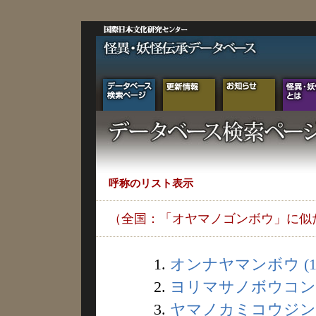
呼称のリスト表示
（全国：「オヤマノゴンボウ」に似
1.
オンナヤマンボウ (1
2.
ヨリマサノボウコン (
3.
ヤマノカミコウジン (