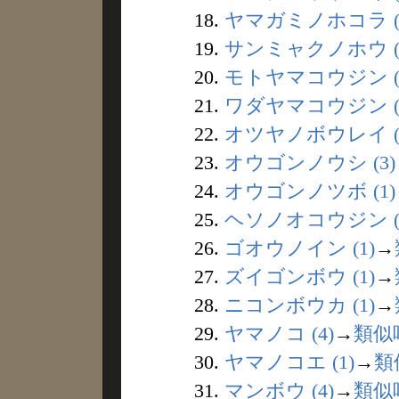
18.
ヤマガミノホコラ (
19.
サンミャクノホウ (
20.
モトヤマコウジン (
21.
ワダヤマコウジン (
22.
オツヤノボウレイ (
23.
オウゴンノウシ (3)
24.
オウゴンノツボ (1)
25.
ヘソノオコウジン (
26.
ゴオウノイン (1)
→
27.
ズイゴンボウ (1)
→
28.
ニコンボウカ (1)
→
29.
ヤマノコ (4)
→
類似
30.
ヤマノコエ (1)
→
類
31.
マンボウ (4)
→
類似