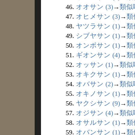
46.
オオサン (3)
→
類似
47.
オヒメサン (3)
→
類
48.
ヤツラサン (1)
→
類
49.
シブヤサン (1)
→
類
50.
オンボサン (1)
→
類
51.
ギオンサン (4)
→
類
52.
オッサン (1)
→
類似
53.
オキクサン (1)
→
類
54.
オバサン (2)
→
類似
55.
オキノサン (1)
→
類
56.
ヤクシサン (9)
→
類
57.
オジサン (4)
→
類似
58.
オサルサン (1)
→
類
59.
オバンサン (1)
→
類