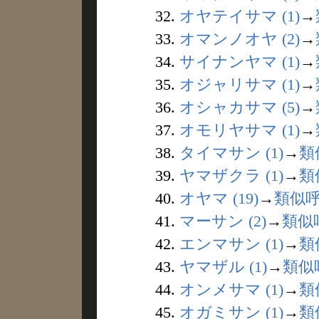
32.
オヤテイサマ (1)
→
33.
オマンノオヤ (2)
→
34.
サイナンヤマ (1)
→
35.
オジャリサマ (1)
→
36.
オシャカサマ (5)
→
37.
オモリヤサマ (1)
→
38.
タイマサン (1)
→
類
39.
ヤマザクラ (1)
→
類
40.
オヤマ (19)
→
類似
41.
マーサン (2)
→
類似
42.
エンマサン (1)
→
類
43.
ヤマザル (1)
→
類似
44.
オンメサマ (1)
→
類
45.
オガミサン (1)
→
類