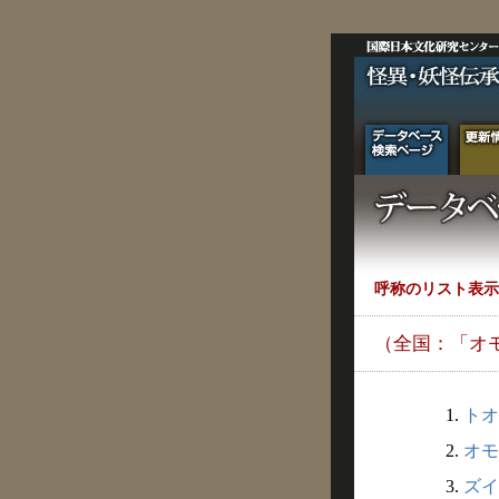
呼称のリスト表示
（全国：「オ
1.
トオ
2.
オモ
3.
ズイ