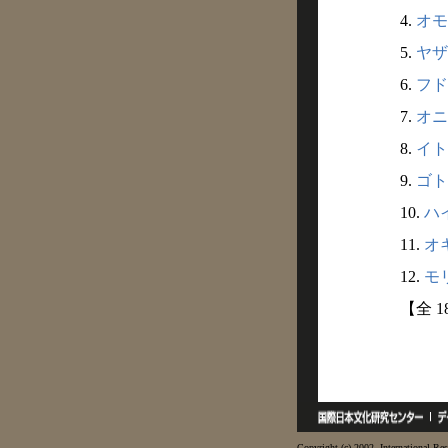
4.
オモイ
5.
ヤザ
6.
フド
7.
オニ
8.
イト
9.
ゴト
10.
ハイ
11.
オキ
12.
モリ
【全 
Copyright (c) 2002- International Res