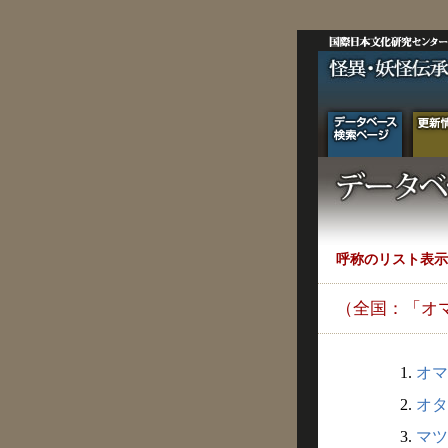
呼称のリスト表示
（全国：「オ
1.
オマ
2.
オタ
3.
マツ