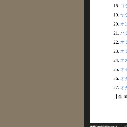
18.
コダ
19.
ヤ
20.
オン
21.
ハタ
22.
オダ
23.
オタ
24.
オオ
25.
オゼ
26.
オタ
27.
オタ
【全 