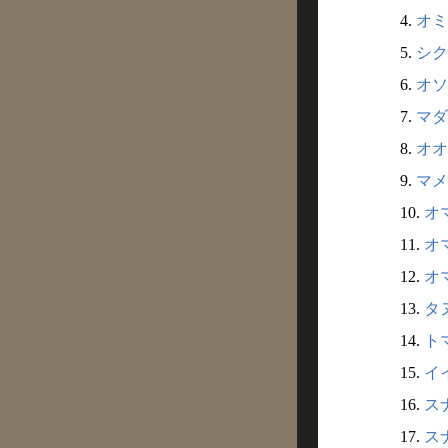
4.
オミ
5.
シク
6.
オソ
7.
マダ
8.
オオ
9.
マメ
10.
オマ
11.
オマ
12.
オマ
13.
タ
14.
ト
15.
イ
16.
ス
17.
ス