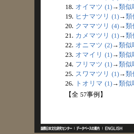
18.
オイマツ (1)
→
類似
19.
ヒナマツリ (1)
→
類
20.
クママツリ (4)
→
類
21.
カメマツリ (1)
→
類
22.
オニマツ (2)
→
類似
23.
オマイリ (1)
→
類似
24.
フリマツ (1)
→
類似
25.
スワマツリ (1)
→
類
26.
トオリマ (1)
→
類似
【全 57事例】