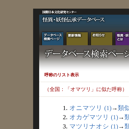
呼称のリスト表示
（全国：「オマツリ」に似た呼称）
1.
オニマツリ (1)
→
類
2.
オカゲマツリ (1)
→
3.
マツリナオシ (1)
→