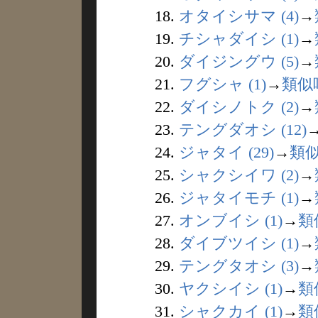
18.
オタイシサマ (4)
→
19.
チシャダイシ (1)
→
20.
ダイジングウ (5)
→
21.
フグシャ (1)
→
類似
22.
ダイシノトク (2)
→
23.
テングダオシ (12)
24.
ジャタイ (29)
→
類
25.
シャクシイワ (2)
→
26.
ジャタイモチ (1)
→
27.
オンブイシ (1)
→
類
28.
ダイブツイシ (1)
→
29.
テングタオシ (3)
→
30.
ヤクシイシ (1)
→
類
31.
シャクカイ (1)
→
類