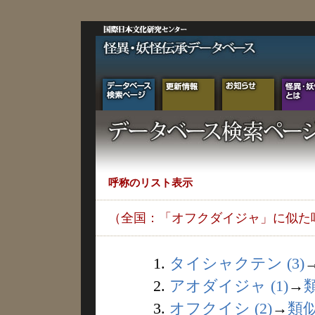
呼称のリスト表示
（全国：「オフクダイジャ」に似た
1.
タイシャクテン (3)
2.
アオダイジャ (1)
→
3.
オフクイシ (2)
→
類