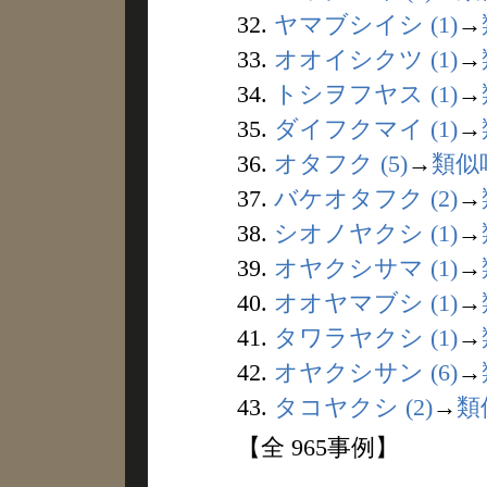
32.
ヤマブシイシ (1)
→
33.
オオイシクツ (1)
→
34.
トシヲフヤス (1)
→
35.
ダイフクマイ (1)
→
36.
オタフク (5)
→
類似
37.
バケオタフク (2)
→
38.
シオノヤクシ (1)
→
39.
オヤクシサマ (1)
→
40.
オオヤマブシ (1)
→
41.
タワラヤクシ (1)
→
42.
オヤクシサン (6)
→
43.
タコヤクシ (2)
→
類
【全 965事例】