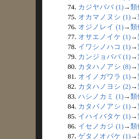
74.
カジヤババ (1)
→
類
75.
オカマノヌシ (1)
→
76.
オジノレイ (1)
→
類
77.
オサエノイケ (1)
→
78.
イワシノハコ (1)
→
79.
カンジョババ (1)
→
80.
カタハノアシ (8)
→
81.
オイノガワラ (1)
→
82.
カタハノヨシ (2)
→
83.
ハシノカミ (1)
→
類
84.
カタバノアシ (1)
→
85.
イハイバタケ (1)
→
86.
イセノカジ (1)
→
類
87.
ゲタノオバケ (1)
→