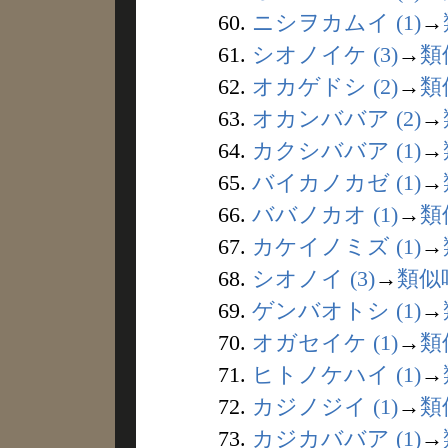
60.
ニシヲカムイ (1)
→
61.
シオノイケ (3)
→
類
62.
オカゲドシ (2)
→
類
63.
オカンババア (2)
→
64.
カクシババア (1)
→
65.
バイカノカゼ (1)
→
66.
ババノカオ (1)
→
類
67.
カケイノミズ (1)
→
68.
シオノイ (3)
→
類似
69.
ゲンバオトシ (1)
→
70.
オガセイケ (1)
→
類
71.
ヒトノケハイ (1)
→
72.
カジノジイ (1)
→
類
73.
カジカババア (1)
→