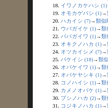
18.
イワノカケハシ (1)
19.
オモカゲバシ (1)
→
20.
ハカイシ (7)
→
類似
21.
ウバガイケ (1)
→
類
22.
ババガイワ (1)
→
類
23.
オキクノハカ (1)
→
24.
オツカイシメ (7)
→
25.
バケイシ (18)
→
類
26.
オバケイワ (1)
→
類
27.
オバケヤシキ (1)
→
28.
コノハイシ (1)
→
類
29.
カメノオバケ (1)
→
30.
ブシノハカ (2)
→
類
31.
コジキノハカ (1)
→