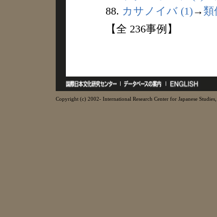
88.
カサノイバ (1)
→
類
【全 236事例】
Copyright (c) 2002- International Research Center for Japanese Studies, 