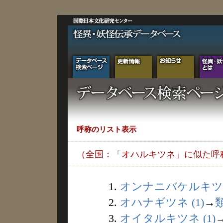
呼称のリスト表示
（全国：「オハルキツネ」に似た呼
1.
オンナニバケルキツネ 
2.
オハナギツネ (1)
→
3.
オイタルキツネ (1)