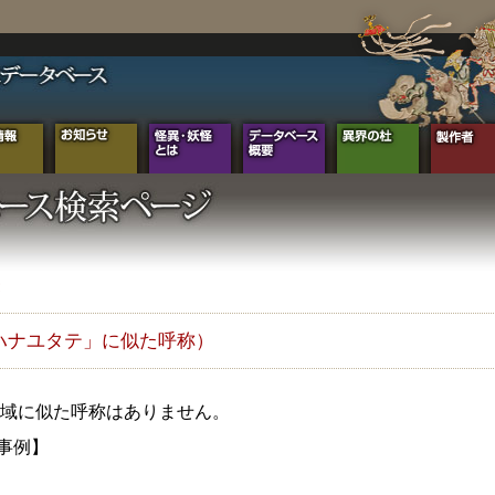
ハナユタテ」に似た呼称）
域に似た呼称はありません。
0事例】