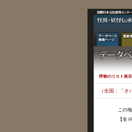
呼称のリスト表示
（全国：「オ
この地
【全 