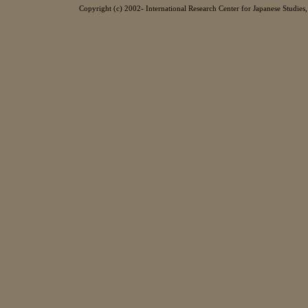
Copyright (c) 2002- International Research Center for Japanese Studies, 