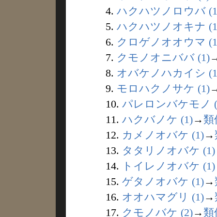
4.
ハクハツノロウバ (1
5.
ハクハツノオキナ (1
6.
クロゲノオオウマ (1
7.
クモノオニババ (1)
8.
オバケノハカイシ (1
9.
モロハクノサケ (1)
10.
パレロンバケモノ (
11.
ハクバノケ (1)
→
類
12.
カメノオバケ (1)
→
13.
タタリノオバケ (1)
14.
トイレノオバケ (1)
15.
ゲタノオバケ (1)
→
16.
オオハマグリ (1)
→
17.
クモノバケ (2)
→
類