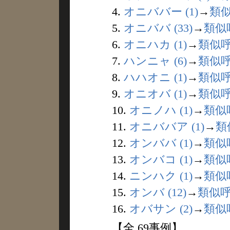
4.
オニババー (1)
→
類
5.
オニババ (33)
→
類似
6.
オニハカ (1)
→
類似
7.
ハンニャ (6)
→
類似
8.
ハハオニ (1)
→
類似
9.
オニオバ (1)
→
類似
10.
オニノハ (1)
→
類似
11.
オニババア (1)
→
類
12.
オンババ (1)
→
類似
13.
オンバコ (1)
→
類似
14.
ニンハク (1)
→
類似
15.
オンバ (12)
→
類似
16.
オバサン (2)
→
類似
【全 69事例】