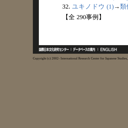
32.
ユキノドウ (1)
→
類
【全 290事例】
Copyright (c) 2002- International Research Center for Japanese Studies, 