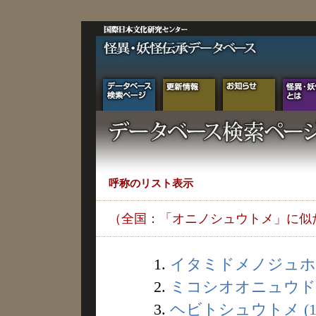
呼称のリスト表示
（全国：「オニノシュウトメ」に似
1.
イタミドメノジュホウ 
2.
ミコシオオニュウドウ 
3.
ヘビトシュウトメ (1