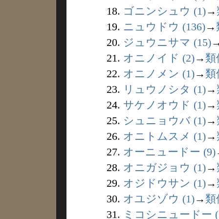
18.
ゴニンシュウ (1)
→
19.
ニュウドウ (136)
→
20.
ジュウニサマ (15)
21.
オニノイド (2)
→
類
22.
オニノメン (1)
→
類
23.
リュウノシタ (1)
→
24.
サケノオウド (1)
→
25.
シュニョウバ (1)
→
26.
オニトムスメ (1)
→
27.
オーニュードー (9)
28.
オニガジョウ (1)
→
29.
オジドウサン (1)
→
30.
オユジゾウ (1)
→
類
31.
ミコシニュードー (1