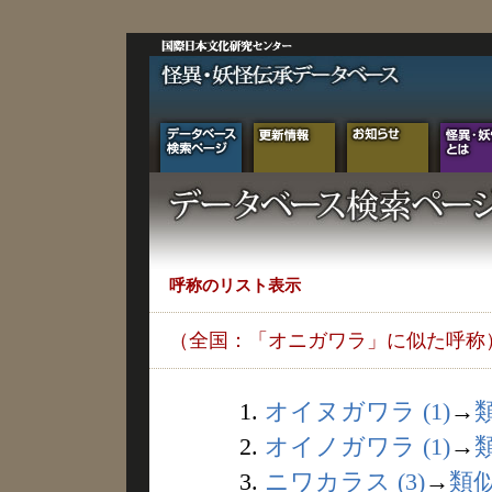
呼称のリスト表示
（全国：「オニガワラ」に似た呼称
1.
オイヌガワラ (1)
→
2.
オイノガワラ (1)
→
3.
ニワカラス (3)
→
類