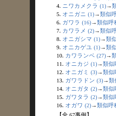
4.
ニワカメクラ (1)
→
5.
オニガニ (1)
→
類似
6.
ガワラ (16)
→
類似呼
7.
カワラメ (2)
→
類似
8.
オニガシマ (1)
→
類
9.
オニカゲユ (1)
→
類
10.
カワランベ (27)
→
11.
オニカジ (1)
→
類似
12.
オニガミ (3)
→
類似
13.
ガワラドン (3)
→
類
14.
オニガタ (2)
→
類似
15.
ガワタラ (2)
→
類似
16.
オガワ (2)
→
類似呼
【全 67事例】