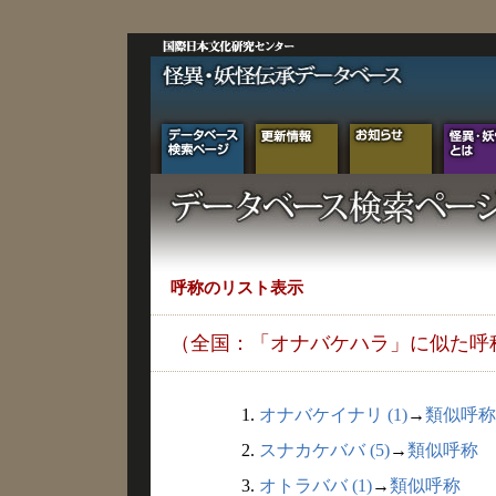
呼称のリスト表示
（全国：「オナバケハラ」に似た呼
1.
オナバケイナリ (1)
→
類似呼称
2.
スナカケババ (5)
→
類似呼称
3.
オトラババ (1)
→
類似呼称