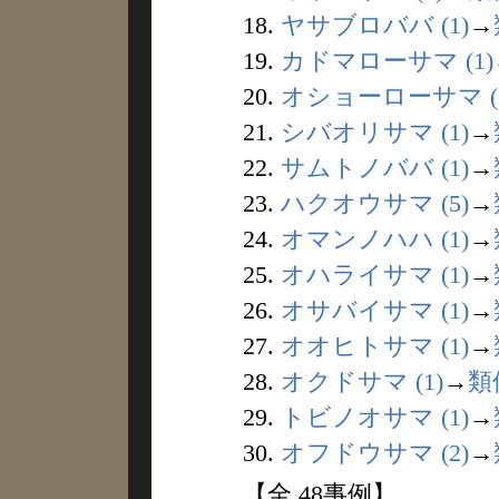
18.
ヤサブロババ (1)
→
19.
カドマローサマ (1)
20.
オショーローサマ (1
21.
シバオリサマ (1)
→
22.
サムトノババ (1)
→
23.
ハクオウサマ (5)
→
24.
オマンノハハ (1)
→
25.
オハライサマ (1)
→
26.
オサバイサマ (1)
→
27.
オオヒトサマ (1)
→
28.
オクドサマ (1)
→
類
29.
トビノオサマ (1)
→
30.
オフドウサマ (2)
→
【全 48事例】