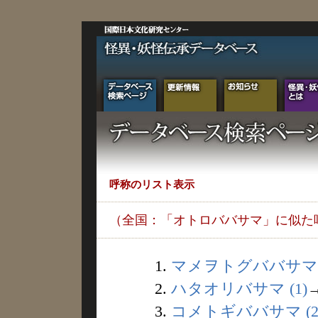
呼称のリスト表示
（全国：「オトロババサマ」に似た
1.
マメヲトグババサマ (
2.
ハタオリバサマ (1)
3.
コメトギババサマ (2