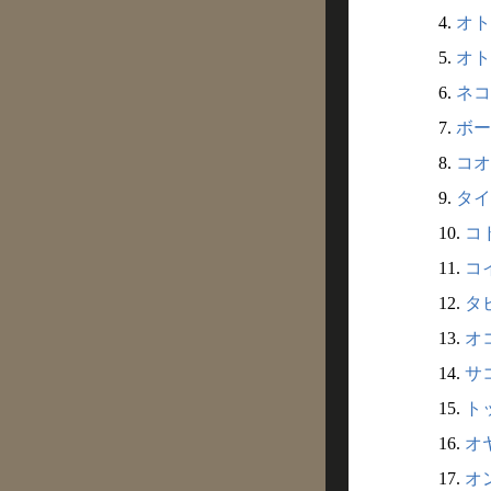
4.
オト
5.
オト
6.
ネコ
7.
ボー
8.
コオ
9.
タイ
10.
コド
11.
コイ
12.
タビ
13.
オコ
14.
サコ
15.
トッ
16.
オヤ
17.
オン