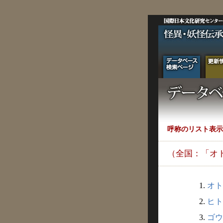
呼称のリスト表示
（全国：「オ
1.
オト
2.
ヒト
3.
ゴウ