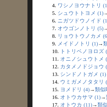
4.
ワシノヨウナトリ (1
5.
シュウトトヨメ (1)
6.
ニガツドウノイド (1
7.
オウゴンノトリ (5)
8.
リョウトウノカメ (6
9.
メイドノトリ (1)
→
10.
トトリベノヨロズ (
11.
オニノシュウトメ (
12.
カタメノドジョウ (
13.
シンドノトガメ (1)
14.
ウミガメノタタリ (
15.
ヨメドリ (4)
→
類似
16.
オトウカサマ (1)
→
17.
オトウカ (11)
→
類