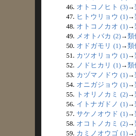
46.
オトコノヒト (3)
→
47.
ヒトウリョウ (1)
→
48.
オトコノカオ (1)
→
49.
メオトバカ (2)
→
類
50.
オドガモリ (1)
→
類
51.
カツオリョウ (1)
→
52.
ノドヒカリ (1)
→
類
53.
カヅマノドウ (1)
→
54.
オニガジョウ (1)
→
55.
トオリノカミ (2)
→
56.
イトナガドノ (1)
→
57.
サケノオウド (1)
→
58.
オコトノカミ (2)
→
59.
カミノオウゴ (1)
→