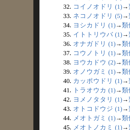
32.
コイノオドリ (1)
→
33.
ネコノオドリ (5)
→
34.
ヨシカドリ (1)
→
類
35.
イトトリウバ (1)
→
36.
オナガドリ (1)
→
類
37.
コウノトリ (1)
→
類
38.
ヨウカドウ (2)
→
類
39.
オノウガミ (1)
→
類
40.
カッポウドリ (1)
→
41.
トラオウカ (1)
→
類
42.
ヨメノタタリ (1)
→
43.
オトコドウジ (1)
→
44.
メオトガミ (1)
→
類
45.
メオトノカミ (1)
→