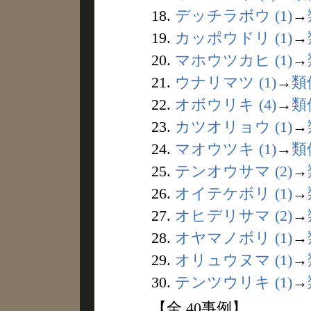
18.
デッチラボウ (1)
→
19.
カッポウドリ (1)
→
20.
マホウツカヒ (1)
→
21.
ウナリマツ (1)
→
類
22.
オボウリキ (4)
→
類
23.
カツオリョウ (1)
→
24.
マオウツキ (1)
→
類
25.
テンオウサマ (2)
→
26.
オイテケボリ (1)
→
27.
オヒデリサマ (2)
→
28.
オヤマノボリ (1)
→
29.
オリュウヌマ (1)
→
30.
テンツウリキ (1)
→
【全 40事例】