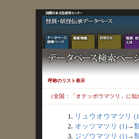
呼称のリスト表示
（全国：「オテッポウマツリ」に似
1.
リュウオウマツリ (1
2.
オッツマツリ (1)
→
3.
ジゾウマツリ (1)
→