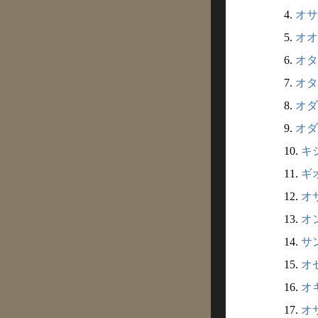
4.
オサ
5.
オオ
6.
オタ
7.
オタ
8.
オダ
9.
オダ
10.
キシ
11.
ギオ
12.
オサ
13.
オン
14.
サン
15.
オゼ
16.
オキ
17.
オ