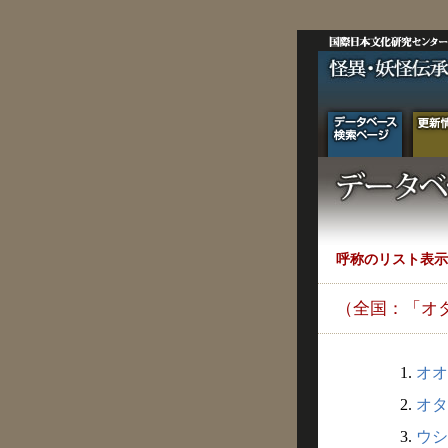
呼称のリスト表示
（全国：「オ
1.
オオ
2.
オタ
3.
ウシ