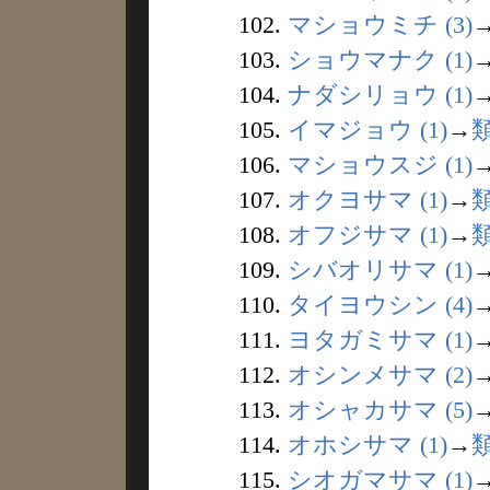
102.
マショウミチ (3)
103.
ショウマナク (1)
104.
ナダシリョウ (1)
105.
イマジョウ (1)
→
106.
マショウスジ (1)
107.
オクヨサマ (1)
→
108.
オフジサマ (1)
→
109.
シバオリサマ (1)
110.
タイヨウシン (4)
111.
ヨタガミサマ (1)
112.
オシンメサマ (2)
113.
オシャカサマ (5)
114.
オホシサマ (1)
→
115.
シオガマサマ (1)