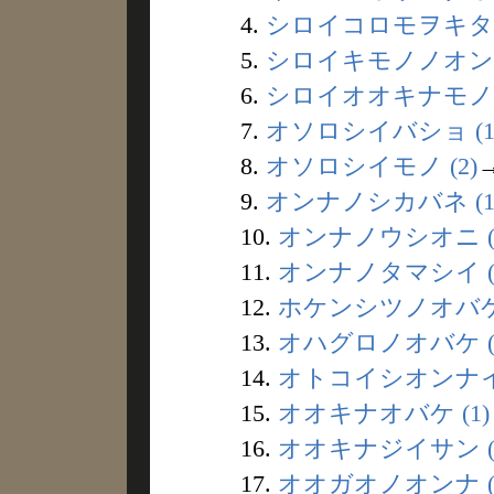
4.
シロイコロモヲキタオ
5.
シロイキモノノオンナ 
6.
シロイオオキナモノ (
7.
オソロシイバショ (1
8.
オソロシイモノ (2)
9.
オンナノシカバネ (1
10.
オンナノウシオニ (
11.
オンナノタマシイ (
12.
ホケンシツノオバケ 
13.
オハグロノオバケ (
14.
オトコイシオンナイシ
15.
オオキナオバケ (1)
16.
オオキナジイサン (
17.
オオガオノオンナ (