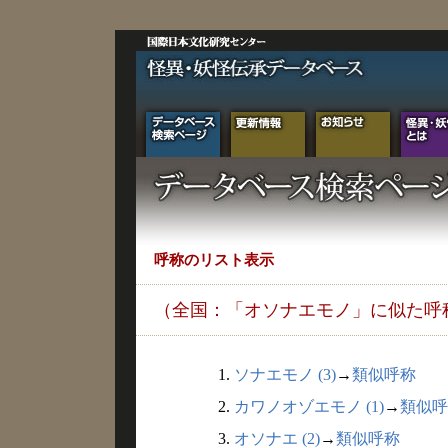
呼称のリスト表示
（全国：「オソナエモノ」に似た呼
1.
ソナエモノ (3)
→
類似呼称
2.
カワノオゾエモノ (1)
→
類似呼
3.
オソナエ (2)
→
類似呼称