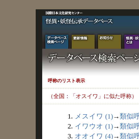
呼称のリスト表示
（全国：「オスイワ」に似た呼称）
1.
メスイワ (1)
→
類似
2.
イワウオ (1)
→
類似
3.
オオイワ (4)
→
類似