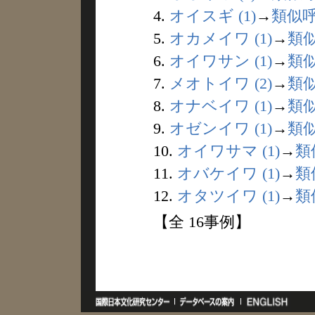
4.
オイスギ (1)
→
類似
5.
オカメイワ (1)
→
類
6.
オイワサン (1)
→
類
7.
メオトイワ (2)
→
類
8.
オナベイワ (1)
→
類
9.
オゼンイワ (1)
→
類
10.
オイワサマ (1)
→
類
11.
オバケイワ (1)
→
類
12.
オタツイワ (1)
→
類
【全 16事例】