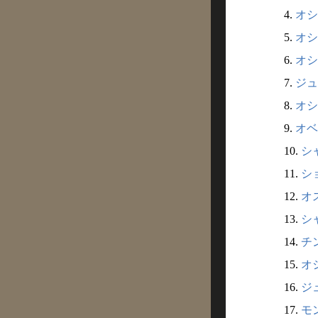
4.
オシ
5.
オシ
6.
オシ
7.
ジュ
8.
オシ
9.
オベ
10.
シ
11.
シ
12.
オス
13.
シャ
14.
チン
15.
オシ
16.
ジュ
17.
モン