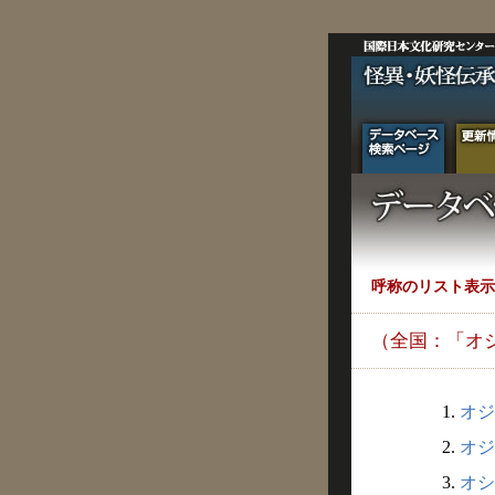
呼称のリスト表示
（全国：「オ
1.
オジ
2.
オジ
3.
オシ