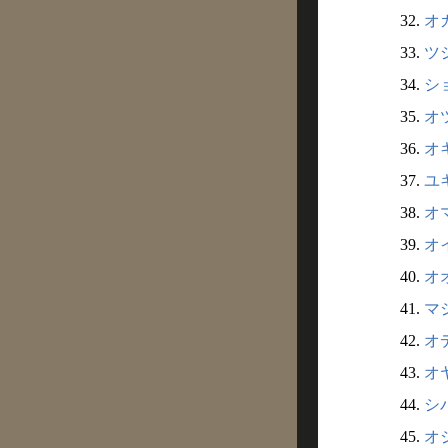
32.
オガ
33.
ツシ
34.
シ
35.
オツ
36.
オキ
37.
ユキ
38.
オマ
39.
オイ
40.
オオ
41.
マジ
42.
オデ
43.
オヤ
44.
シバ
45.
オジ