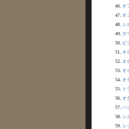
46.
オフ
47.
オコ
48.
シオ
49.
カマ
50.
ビシ
51.
オホ
52.
オボ
53.
オオ
54.
オダ
55.
トラ
56.
オタ
57.
ハシ
58.
シオ
59.
シッ