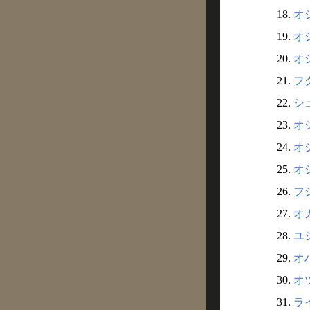
18.
オ
19.
オシ
20.
オシ
21.
フク
22.
シュ
23.
オジ
24.
オジ
25.
オシ
26.
フシ
27.
オカ
28.
ユジ
29.
オハ
30.
オツ
31.
ライ