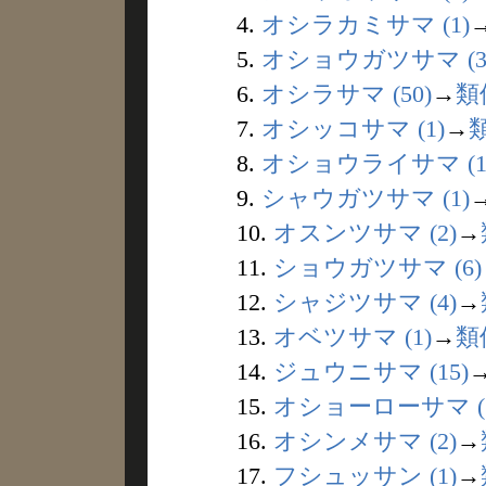
4.
オシラカミサマ (1)
5.
オショウガツサマ (3
6.
オシラサマ (50)
→
類
7.
オシッコサマ (1)
→
8.
オショウライサマ (1
9.
シャウガツサマ (1)
10.
オスンツサマ (2)
→
11.
ショウガツサマ (6)
12.
シャジツサマ (4)
→
13.
オベツサマ (1)
→
類
14.
ジュウニサマ (15)
15.
オショーローサマ (1
16.
オシンメサマ (2)
→
17.
フシュッサン (1)
→