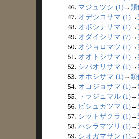
46.
マジュツシ (1)
→
類
47.
オデシコサマ (1)
→
48.
オボシナサマ (1)
→
49.
オダイシサマ (7)
→
50.
オジョロマツ (1)
→
51.
オオトシサマ (1)
→
52.
シバオリサマ (1)
→
53.
オホシサマ (1)
→
類
54.
オコジョサマ (1)
→
55.
トラジュマル (1)
→
56.
ビシュカツマ (1)
→
57.
シットザクラ (1)
→
58.
ハシラマツリ (1)
→
59.
シオガマサン (1)
→