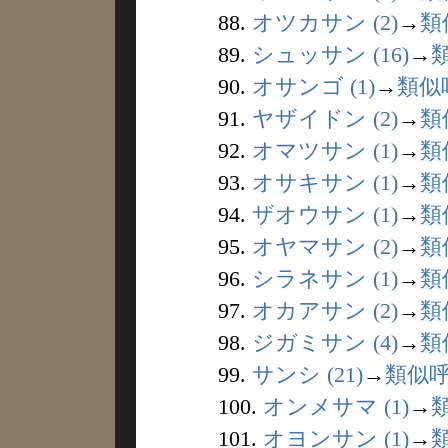
88.
オツカサン (2)
→
類
89.
シュッサン (16)
→
90.
オサンゴ (1)
→
類似
91.
ヤザイドン (2)
→
類
92.
オマツサン (1)
→
類
93.
オサキサン (1)
→
類
94.
ザオウサン (1)
→
類
95.
オヤマサン (2)
→
類
96.
シラネサン (1)
→
類
97.
オカアサン (2)
→
類
98.
ジガミサン (4)
→
類
99.
サンシ (21)
→
類似
100.
オンメサマ (1)
→
101.
オヨンサン (1)
→