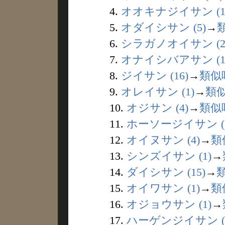
4.
オオキナジイサン (1
5.
オダイシサン (5)
→
6.
シラガノオイサン (2
7.
オナイシバアサン (1
8.
ジイサン (16)
→
類似
9.
オレイサン (1)
→
類
10.
オジサン (4)
→
類似
11.
ホーソージイサン (1
12.
オイヌサン (4)
→
類
13.
シンズイサン (1)
→
14.
ダイシサン (15)
→
15.
オイワサン (1)
→
類
16.
オジョウサン (1)
→
17.
ハーゲンジイサン (