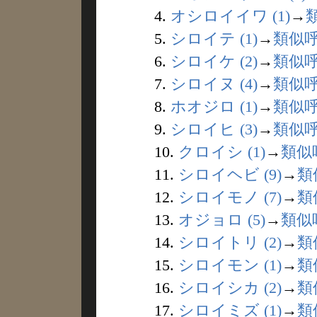
4.
オシロイイワ (1)
→
5.
シロイテ (1)
→
類似
6.
シロイケ (2)
→
類似
7.
シロイヌ (4)
→
類似
8.
ホオジロ (1)
→
類似
9.
シロイヒ (3)
→
類似
10.
クロイシ (1)
→
類似
11.
シロイヘビ (9)
→
類
12.
シロイモノ (7)
→
類
13.
オジョロ (5)
→
類似
14.
シロイトリ (2)
→
類
15.
シロイモン (1)
→
類
16.
シロイシカ (2)
→
類
17.
シロイミズ (1)
→
類