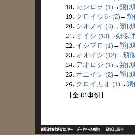
18.
カシロヲ (1)
→
類似
19.
クロイウシ (2)
→
類
20.
シオノイ (3)
→
類似
21.
オイシ (13)
→
類似
22.
イシブロ (1)
→
類似
23.
オオイシ (12)
→
類
24.
アオロジ (1)
→
類似
25.
オニイシ (2)
→
類似
26.
クロイカオ (1)
→
類
【全 81事例】