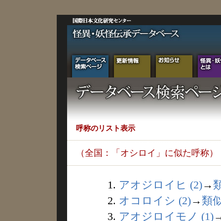
呼称のリスト表示
（全国：「オシロイ」に似た呼称）
1.
アオジロイヒ (2)
→
2.
オコロイシ (2)
→
類
3.
アオジロイモノ (1)