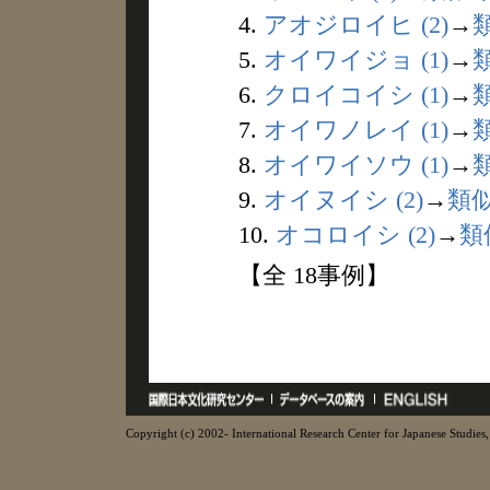
4.
アオジロイヒ (2)
→
5.
オイワイジョ (1)
→
6.
クロイコイシ (1)
→
7.
オイワノレイ (1)
→
8.
オイワイソウ (1)
→
9.
オイヌイシ (2)
→
類
10.
オコロイシ (2)
→
類
【全 18事例】
Copyright (c) 2002- International Research Center for Japanese Studies, 