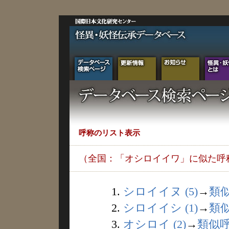
呼称のリスト表示
（全国：「オシロイイワ」に似た呼
1.
シロイイヌ (5)
→
類
2.
シロイイシ (1)
→
類
3.
オシロイ (2)
→
類似