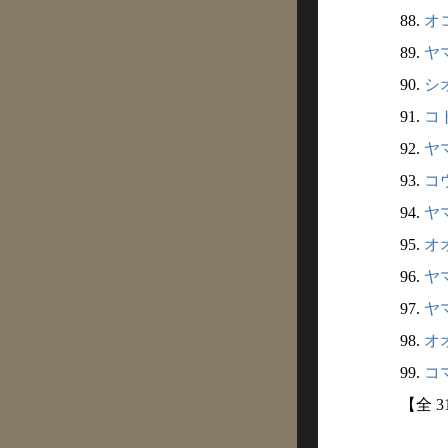
88.
オコ
89.
ヤマ
90.
シオ
91.
コト
92.
ヤマ
93.
コウ
94.
ヤマ
95.
オオ
96.
ヤマ
97.
ヤマ
98.
オオ
99.
コマ
【全 3