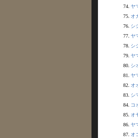
74.
ヤマ
75.
オカ
76.
シシ
77.
ヤマ
78.
シシ
79.
ヤマ
80.
シオ
81.
ヤマ
82.
オオ
83.
シマ
84.
コオ
85.
オヤ
86.
ヤマ
87.
オコ