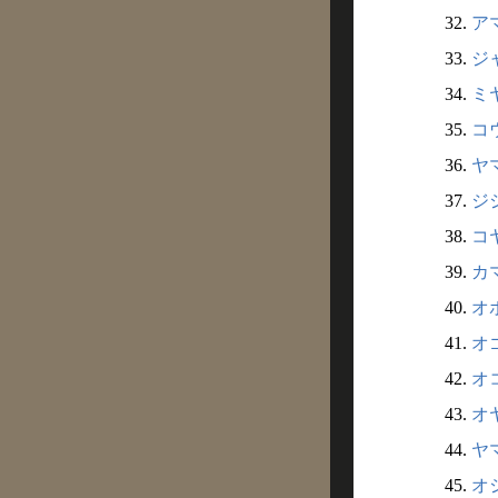
32.
アマ
33.
ジャ
34.
ミヤ
35.
コウ
36.
ヤマ
37.
ジシ
38.
コヤ
39.
カマ
40.
オボ
41.
オゴ
42.
オコ
43.
オヤ
44.
ヤマ
45.
オシ