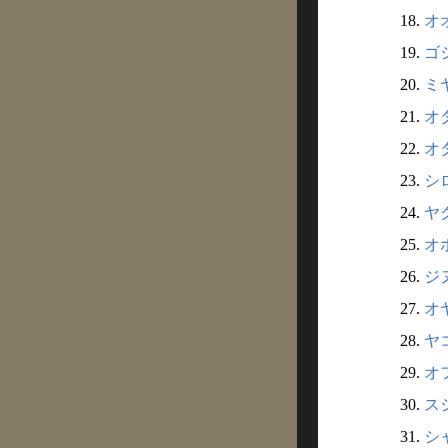
18.
オオ
19.
ゴシ
20.
ミヤ
21.
オダ
22.
オタ
23.
シロ
24.
ヤク
25.
オホ
26.
ジヌ
27.
オヤ
28.
ヤコ
29.
オフ
30.
スシ
31.
シャ