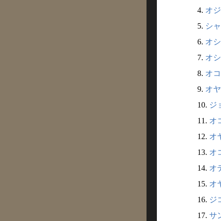
4.
オジ
5.
シャ
6.
オシ
7.
オシ
8.
オコ
9.
オヤ
10.
ジ
11.
オ
12.
オヤ
13.
オ
14.
オデ
15.
オ
16.
ジ
17.
サ