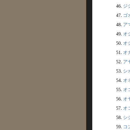
46.
ジジ
47.
ゴオ
48.
アマ
49.
オシ
50.
オシ
51.
オカ
52.
アヤ
53.
シオ
54.
オネ
55.
オコ
56.
オヤ
57.
オコ
58.
シシ
59.
コン