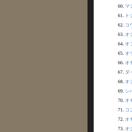
60.
マジ
61.
トシ
62.
コウ
63.
オ
64.
オコ
65.
オリ
66.
オヤ
67.
ダイ
68.
オシ
69.
シバ
70.
オモ
71.
コン
72.
オヤ
73.
オジ