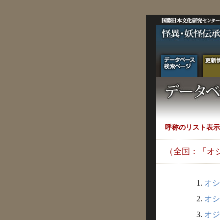
呼称のリスト表示
（全国：「オ
1.
オシ
2.
オシ
3.
オジ