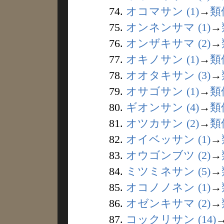
74.
オコマサン (1)
→
類
75.
オンネンサマ (1)
→
76.
オンザキサマ (2)
→
77.
オキノサン (1)
→
類
78.
オオタキサン (3)
→
79.
オサゴサン (1)
→
類
80.
ギオンサン (4)
→
類
81.
オツカサン (2)
→
類
82.
オイベッサン (1)
→
83.
オウゴンブツ (2)
→
84.
ミツミネサン (5)
→
85.
オコノノネン (1)
→
86.
オゼンキサマ (2)
→
87.
コックリサン (14)