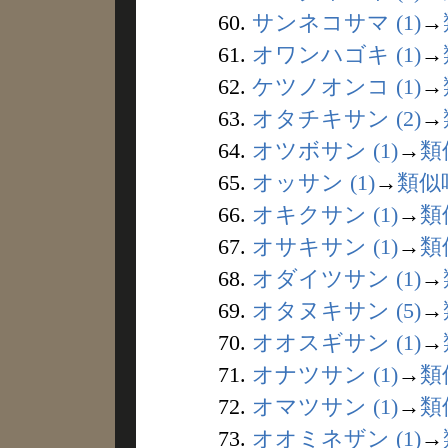
60.
サンネコサマ (1)
→
61.
オワンハゴキ (1)
→
62.
ケツノオンコ (1)
→
63.
オタチキサン (2)
→
64.
オツボサン (1)
→
類
65.
オッサン (1)
→
類似
66.
オキクサン (1)
→
類
67.
オサキサン (1)
→
類
68.
オダイツサン (1)
→
69.
オタヌキサン (5)
→
70.
オオスギサン (1)
→
71.
オナツサン (1)
→
類
72.
オマツサン (1)
→
類
73.
オオミネザン (1)
→