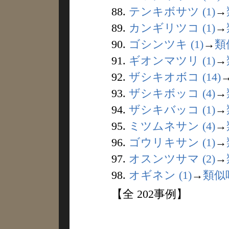
88.
テンキボサツ (1)
→
89.
カンギリツコ (1)
→
90.
ゴシンツキ (1)
→
類
91.
ギオンマツリ (1)
→
92.
ザシキオボコ (14)
93.
ザシキボッコ (4)
→
94.
ザシキバッコ (1)
→
95.
ミツムネサン (4)
→
96.
ゴウリキサン (1)
→
97.
オスンツサマ (2)
→
98.
オギネン (1)
→
類似
【全 202事例】