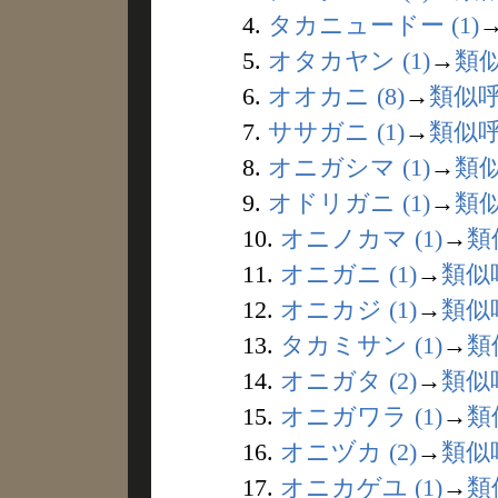
4.
タカニュードー (1)
5.
オタカヤン (1)
→
類
6.
オオカニ (8)
→
類似
7.
ササガニ (1)
→
類似
8.
オニガシマ (1)
→
類
9.
オドリガニ (1)
→
類
10.
オニノカマ (1)
→
類
11.
オニガニ (1)
→
類似
12.
オニカジ (1)
→
類似
13.
タカミサン (1)
→
類
14.
オニガタ (2)
→
類似
15.
オニガワラ (1)
→
類
16.
オニヅカ (2)
→
類似
17.
オニカゲユ (1)
→
類