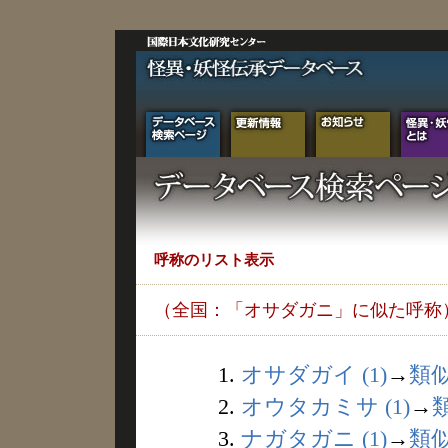
呼称のリスト表示
（全国：「オサダガニ」に似た呼称
1.
オサダガイ (1)
→
類
2.
オウタカミサ (1)
→
3.
ナガタガニ (1)
→
類