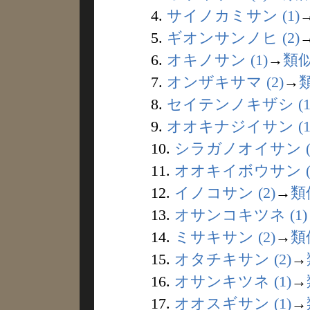
4.
サイノカミサン (1)
5.
ギオンサンノヒ (2)
6.
オキノサン (1)
→
類
7.
オンザキサマ (2)
→
8.
セイテンノキザシ (1
9.
オオキナジイサン (1
10.
シラガノオイサン (
11.
オオキイボウサン (
12.
イノコサン (2)
→
類
13.
オサンコキツネ (1)
14.
ミサキサン (2)
→
類
15.
オタチキサン (2)
→
16.
オサンキツネ (1)
→
17.
オオスギサン (1)
→