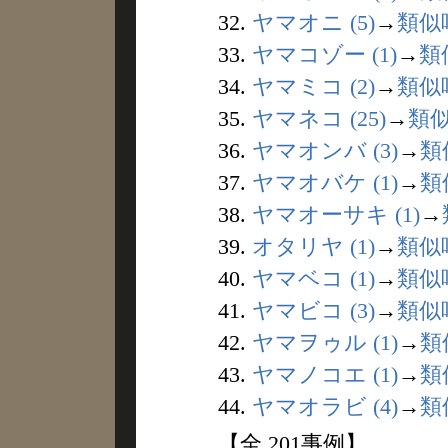
32.
ヤマオニ (5)
→
類似
33.
ヤマコゾー (1)
→
類
34.
ヤマミコ (2)
→
類似
35.
ヤマネコ (25)
→
類
36.
ヤマオンバ (3)
→
類
37.
ヤマオバケ (1)
→
類
38.
ヤマオーサキ (1)
→
39.
オタリヤ (1)
→
類似
40.
ヤマベコ (1)
→
類似
41.
ヤマビコ (3)
→
類似
42.
ヤマヲゥル (1)
→
類
43.
ヤマノコエ (1)
→
類
44.
ヤマオラビ (4)
→
類
【全 201事例】