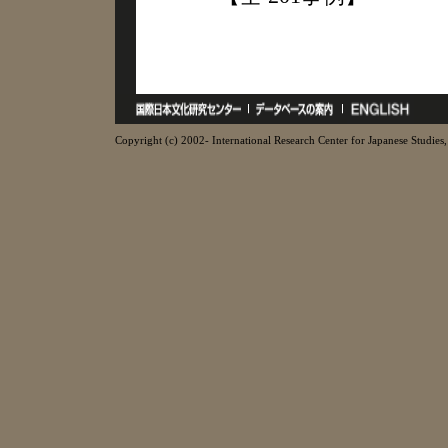
Copyright (c) 2002- International Research Center for Japanese Studies, 