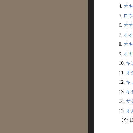
4.
オキ
5.
ロウ
6.
オオ
7.
オオ
8.
オキ
9.
オキナ
10.
キン
11.
オグ
12.
キノ
13.
キタ
14.
サク
15.
オカ
【全 1