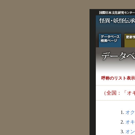
呼称のリスト表示
（全国：「オ
1.
オク
2.
オキ
3.
オン