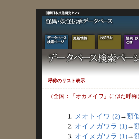
呼称のリスト表示
（全国：「オカメイワ」に似た呼称
1.
メオトイワ (2)
→
類
2.
オイノガワラ (1)
→
3.
オイヌガワラ (1)
→