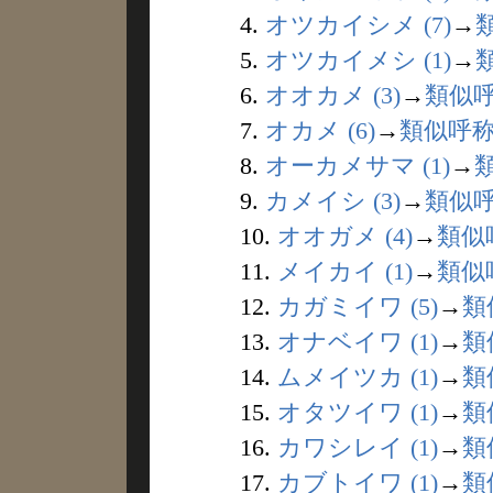
4.
オツカイシメ (7)
→
5.
オツカイメシ (1)
→
6.
オオカメ (3)
→
類似
7.
オカメ (6)
→
類似呼
8.
オーカメサマ (1)
→
9.
カメイシ (3)
→
類似
10.
オオガメ (4)
→
類似
11.
メイカイ (1)
→
類似
12.
カガミイワ (5)
→
類
13.
オナベイワ (1)
→
類
14.
ムメイツカ (1)
→
類
15.
オタツイワ (1)
→
類
16.
カワシレイ (1)
→
類
17.
カブトイワ (1)
→
類