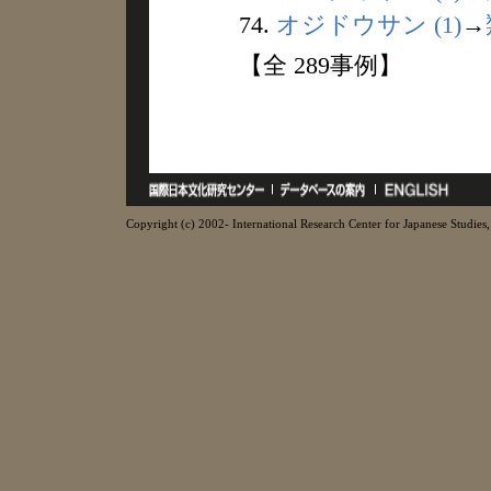
74.
オジドウサン (1)
→
【全 289事例】
Copyright (c) 2002- International Research Center for Japanese Studies, 