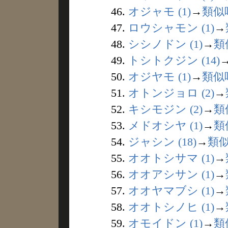
46.
オジャモ (1)
→
類似
47.
ロウシャモン (1)
→
48.
シシノドン (1)
→
類
49.
トシトクジン (14)
50.
オジヤモ (1)
→
類似
51.
オトンジョロ (2)
→
52.
キシモジン (2)
→
類
53.
メドオシヤ (1)
→
類
54.
ジャシン (18)
→
類
55.
オオトシサマ (1)
→
56.
オオアシサン (1)
→
57.
オオヤマブシ (1)
→
58.
オオトシノヒ (1)
→
59.
オモイドン (1)
→
類