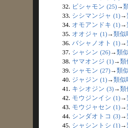
32.
ビシャモン (25)
→
33.
シシマンジャ (1)
→
34.
オモアンドキ (1)
→
35.
オオジャ (1)
→
類似
36.
バシャノオト (1)
→
37.
シャシン (26)
→
類
38.
ヤマオンジ (1)
→
類
39.
シャモン (27)
→
類
40.
ジャジン (1)
→
類似
41.
キシオジン (3)
→
類
42.
モウジンイシ (1)
→
43.
モウジャセン (1)
→
44.
シンダオトコ (3)
→
45.
シャシントシ (1)
→