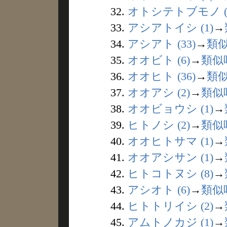
32.
オトシテトブモノ (
33.
アシアトイシ (1)
→
34.
アシアト (33)
→
類
35.
オオビト (6)
→
類似
36.
オオヒト (36)
→
類
37.
オオアシ (2)
→
類似
38.
オオビョウシ (1)
→
39.
ヒトノシ (2)
→
類似
40.
オオヒトサマ (1)
→
41.
オオアシサン (1)
→
42.
ヒトコトヌシ (8)
→
43.
アシオト (6)
→
類似
44.
ヒトトリイシ (2)
→
45.
アムトノカジ (1)
→