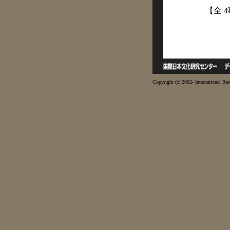
【全 
Copyright (c) 2002- International Res