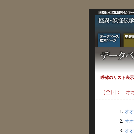
呼称のリスト表示
（全国：「オ
1.
オオ
2.
オオ
3.
オオ