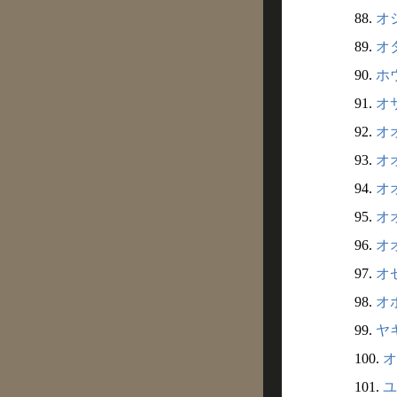
88.
オシ
89.
オタ
90.
ホウ
91.
オサ
92.
オオ
93.
オオ
94.
オオ
95.
オオ
96.
オオ
97.
オゼ
98.
オボ
99.
ヤキ
100.
オ
101.
ユ