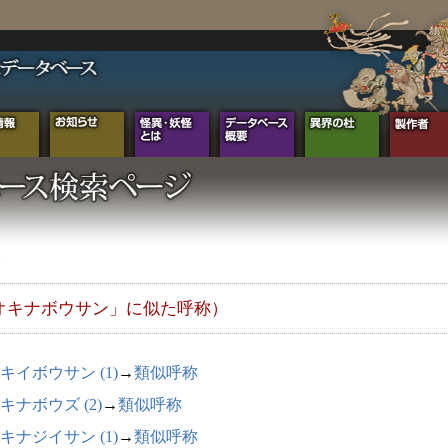
オキナボウサン」に似た呼称）
キイボウサン (1)
→
類似呼称
キナボウズ (2)
→
類似呼称
キナジイサン (1)
→
類似呼称