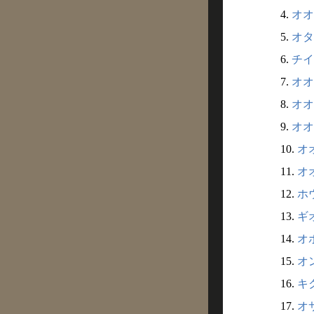
4.
オオ
5.
オタ
6.
チイ
7.
オオ
8.
オオ
9.
オオ
10.
オオ
11.
オ
12.
ホウ
13.
ギオ
14.
オボ
15.
オ
16.
キ
17.
オ