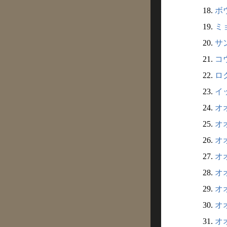
18.
ボウ
19.
ミ
20.
サン
21.
コウ
22.
ロク
23.
イッ
24.
オオ
25.
オオ
26.
オオ
27.
オオ
28.
オオ
29.
オオ
30.
オオ
31.
オオ