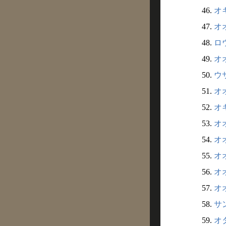
46.
オキ
47.
オオ
48.
ロウ
49.
オオ
50.
ウサ
51.
オオ
52.
オキ
53.
オオ
54.
オオ
55.
オオ
56.
オオ
57.
オオ
58.
サン
59.
オタ