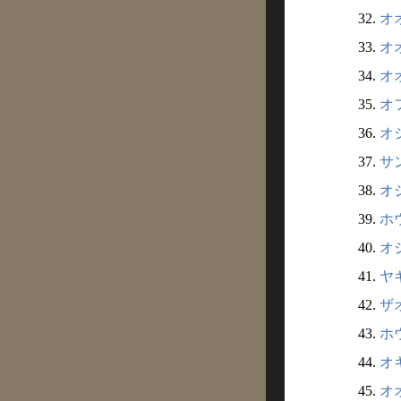
32.
オオ
33.
オオ
34.
オオ
35.
オフ
36.
オジ
37.
サン
38.
オジ
39.
ホウ
40.
オジ
41.
ヤギ
42.
ザオ
43.
ホウ
44.
オキ
45.
オオ