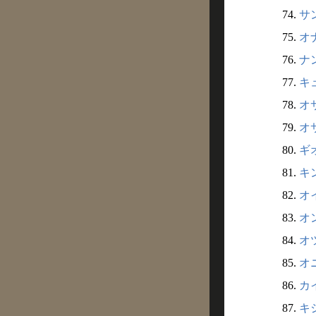
74.
サン
75.
オナ
76.
ナン
77.
キュ
78.
オサ
79.
オサ
80.
ギオ
81.
キン
82.
オイ
83.
オン
84.
オツ
85.
オニ
86.
カイ
87.
キシ