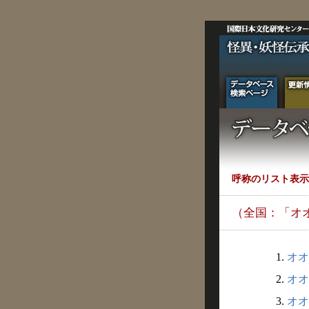
呼称のリスト表示
（全国：「オ
1.
オオ
2.
オオ
3.
オオ