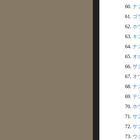
60.
ナン
61.
ゴウ
62.
ホウ
63.
キン
64.
ナン
65.
オボ
66.
ザシ
67.
オウ
68.
ナン
69.
テン
70.
ホウ
71.
サン
72.
サン
73.
ウシ