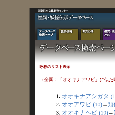
呼称のリスト表示
（全国：「オオキナアワビ」に似た
1.
オオキナアシガタ (1
2.
オオアワビ (10)
→
類
3.
オオキナヘビ (10)
→