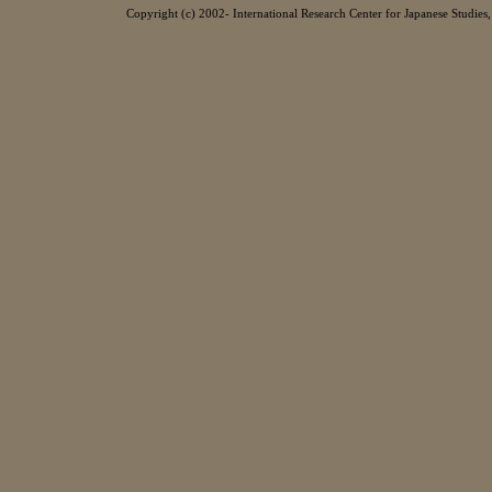
Copyright (c) 2002- International Research Center for Japanese Studies, 