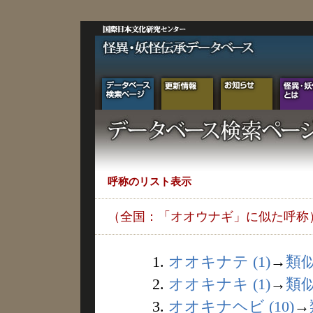
呼称のリスト表示
（全国：「オオウナギ」に似た呼称
1.
オオキナテ (1)
→
類
2.
オオキナキ (1)
→
類
3.
オオキナヘビ (10)
→