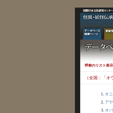
呼称のリスト表示
（全国：「オ
1.
オニ
2.
アヤ
3.
オバ