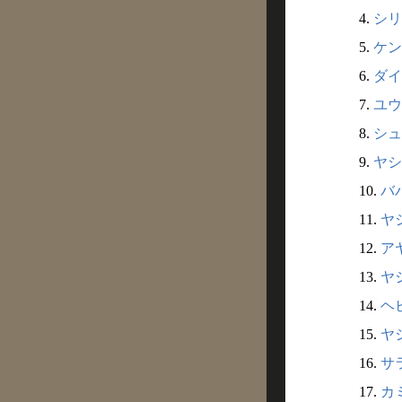
4.
シリ
5.
ケン
6.
ダイ
7.
ユウ
8.
シュ
9.
ヤシ
10.
ババ
11.
ヤシ
12.
アヤ
13.
ヤシ
14.
ヘビ
15.
ヤシ
16.
サラ
17.
カミ