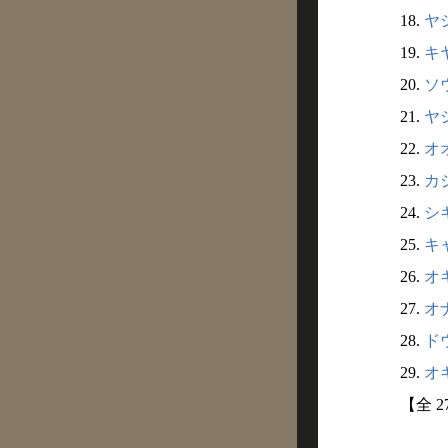
18.
ヤシ
19.
キヤ
20.
ソウ
21.
ヤシ
22.
オオ
23.
カジ
24.
シキ
25.
キャ
26.
オキ
27.
オナ
28.
ドウ
29.
オキ
【全 2