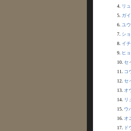
4.
リュ
5.
ガイ
6.
ユウ
7.
ショ
8.
イチ
9.
ヒョ
10.
セ
11.
コウ
12.
セイ
13.
オウ
14.
リュ
15.
ウバ
16.
オニ
17.
ドウ