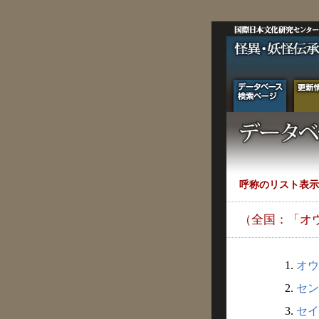
呼称のリスト表示
（全国：「オ
1.
オウ
2.
セン
3.
セイ