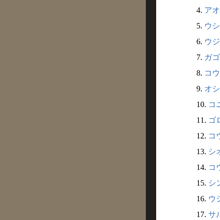
4.
アオ
5.
ウシコ
6.
ウジコ
7.
ガゴ
8.
コウシ
9.
オショ
10.
コニ
11.
ゴロ
12.
コウ
13.
シオ
14.
コウ
15.
シン
16.
ウシ
17.
サル