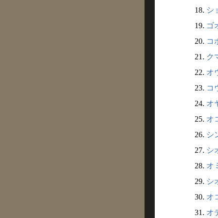
18.
ショ
19.
ゴオ
20.
コボ
21.
クマ
22.
オウ
23.
コウ
24.
オヤ
25.
オコ
26.
シン
27.
シオ
28.
オミ
29.
シオ
30.
オコ
31.
オデ