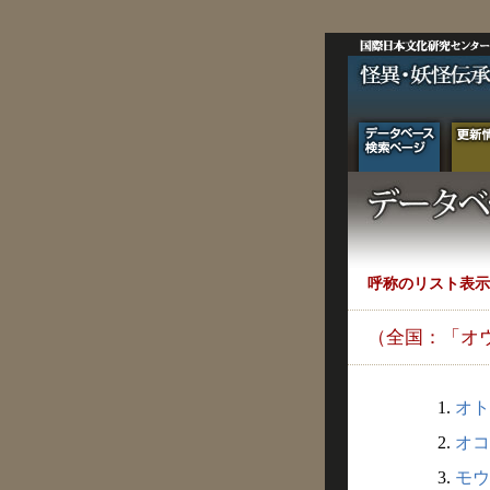
呼称のリスト表示
（全国：「オ
1.
オト
2.
オコ
3.
モウ