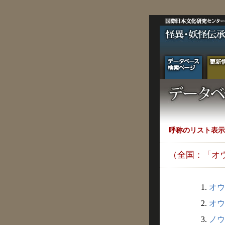
呼称のリスト表示
（全国：「オ
1.
オウ
2.
オウ
3.
ノウ