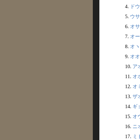
4.
ドウ
5.
ウサギ
6.
オサキ
7.
オーサ
8.
オヽ
9.
オオサ
10.
アオ
11.
オホ
12.
オミ
13.
ザオ
14.
ギョ
15.
オウ
16.
ニオ
17.
ミド