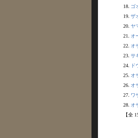
18.
ゴオ
19.
ザオ
20.
ヤマ
21.
オー
22.
オサ
23.
サギ
24.
ドウ
25.
オサ
26.
オサ
27.
ワザ
28.
オサ
【全 1