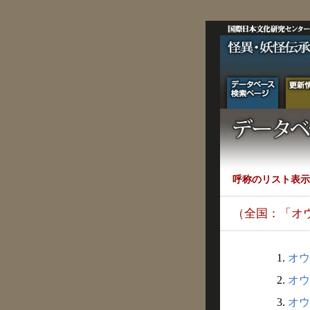
呼称のリスト表示
（全国：「オ
1.
オウ
2.
オウ
3.
オウ