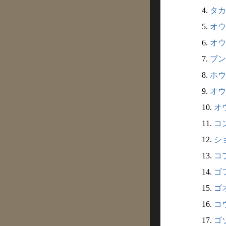
4.
タカ
5.
オウゴ
6.
オウ
7.
ブン
8.
ホウ
9.
オウ
10.
オ
11.
コン
12.
シ
13.
コブ
14.
ゴフ
15.
ゴオ
16.
コウ
17.
ゴゾ