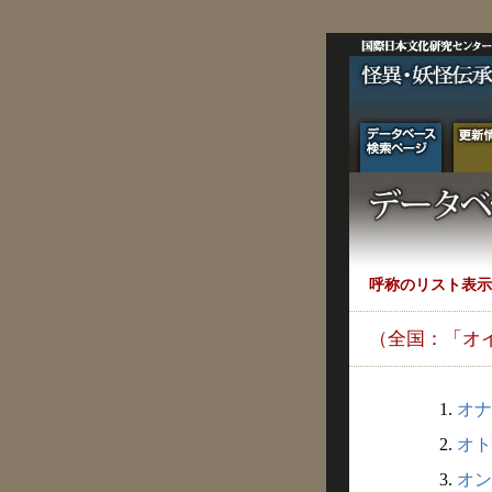
呼称のリスト表示
（全国：「オ
1.
オナ
2.
オト
3.
オン