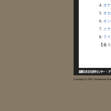
4.
オナ
5.
オセ
6.
オン
7.
イナ
8.
ライ
【全 
Copyright (c) 2002- International Res