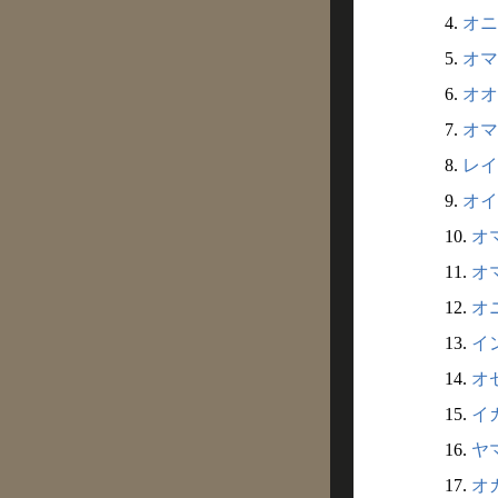
4.
オニ
5.
オマ
6.
オオ
7.
オマツ
8.
レイ
9.
オイ
10.
オマ
11.
オマ
12.
オニ
13.
イン
14.
オセ
15.
イカ
16.
ヤマ
17.
オカ