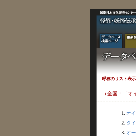
呼称のリスト表示
（全国：「オ
1.
オイ
2.
タイマ
3.
オー